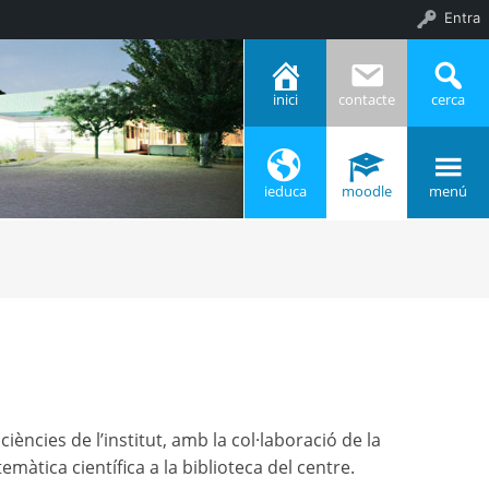
Entra
inici
contacte
cerca
ieduca
moodle
menú
iències de l’institut, amb la col·laboració de la
màtica científica a la biblioteca del centre.