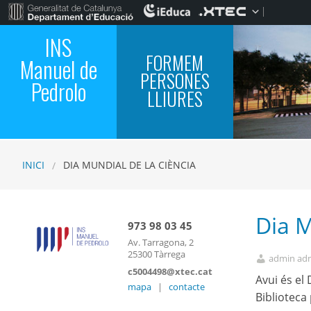
INS
FORMEM
Manuel de
PERSONES
Pedrolo
LLIURES
INICI
DIA MUNDIAL DE LA CIÈNCIA
Dia M
973 98 03 45
Av. Tarragona, 2
25300 Tàrrega
admin ad
c5004498@xtec.cat
Avui és el 
mapa
|
contacte
Biblioteca 