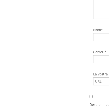
Nom*
Correu*
La vostra
Desa el meu