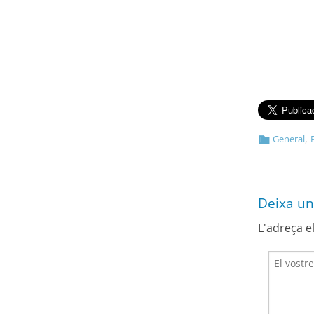
,
General
Deixa un
L'adreça e