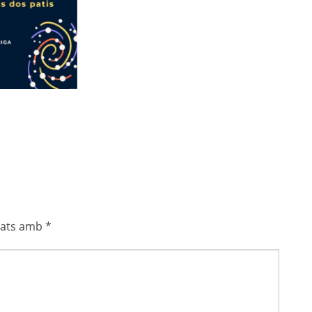
cats amb
*