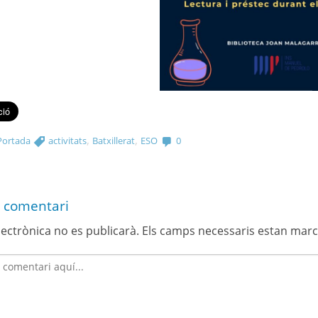
,
,
Portada
activitats
Batxillerat
ESO
0
 comentari
lectrònica no es publicarà.
Els camps necessaris estan mar