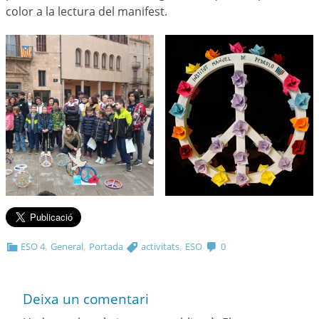
color a la lectura del manifest.
,
,
,
ESO 4
General
Portada
activitats
ESO
0
Deixa un comentari