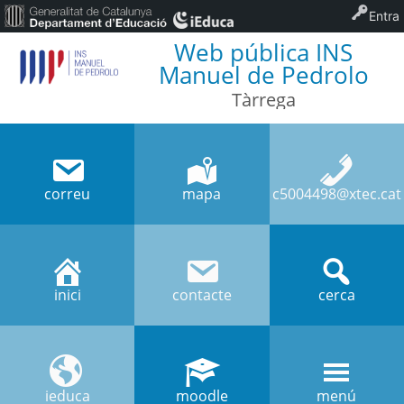
Entra
Web pública INS
Manuel de Pedrolo
Tàrrega
correu
mapa
c5004498@xtec.cat
inici
contacte
cerca
ieduca
moodle
menú