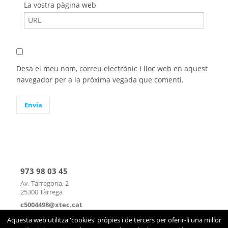
La vostra pàgina web
Desa el meu nom, correu electrònic i lloc web en aquest
navegador per a la pròxima vegada que comenti.
973 98 03 45
Av. Tarragona, 2
25300 Tàrrega
c5004498@xtec.cat
mapa
|
contacte
Aquesta web utilitza 'cookies' pròpies i de tercers per oferir-li una millor