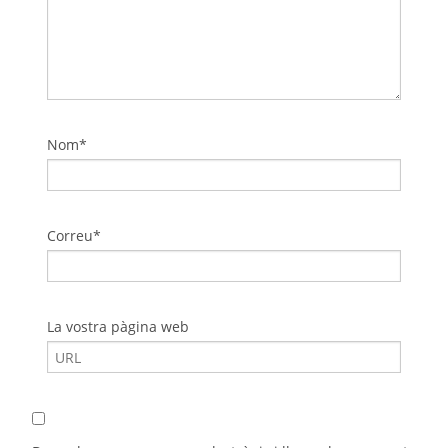
Nom*
Correu*
La vostra pàgina web