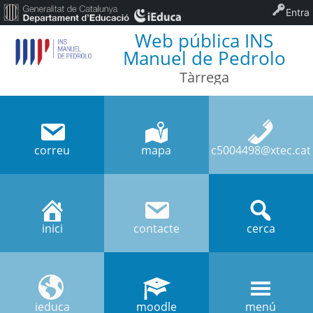
Entra
Web pública INS
Manuel de Pedrolo
Tàrrega
correu
mapa
c5004498@xtec.cat
inici
contacte
cerca
ieduca
moodle
menú