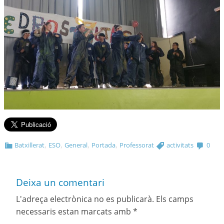
,
,
,
,
Batxillerat
ESO
General
Portada
Professorat
activitats
0
Deixa un comentari
L'adreça electrònica no es publicarà.
Els camps
necessaris estan marcats amb
*