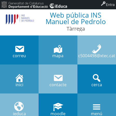
Entra
Web pública INS
Manuel de Pedrolo
Tàrrega
correu
mapa
c5004498@xtec.cat
inici
contacte
cerca
ieduca
moodle
menú