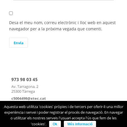
Desa el meu nom, correu electrònic i lloc web en aquest
navegador per a la pròxima vegada que comenti.
973 98 03 45
Av. Tarragona, 2
25300 Tàrrega
c5004498@xtec.cat
mapa
|
contacte
Aquesta web utilitza 'cookies' pròpies i de tercers per oferir-li una millor
experiència i servei i poder registrar el procés de navegació. En navegar
o utilitzar els nostres serveis l'usuari accepta l'ús que fem de les
'cookies'.
Ok
Més informació