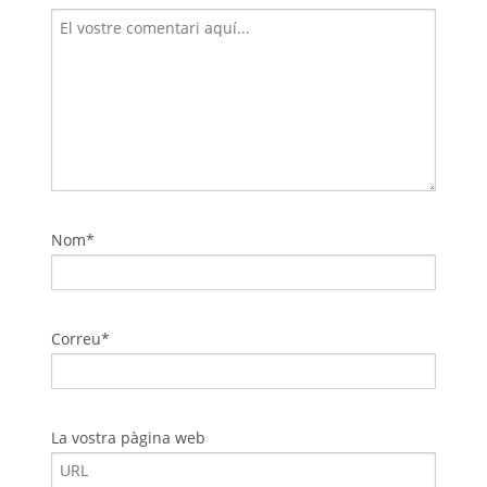
Nom*
Correu*
La vostra pàgina web