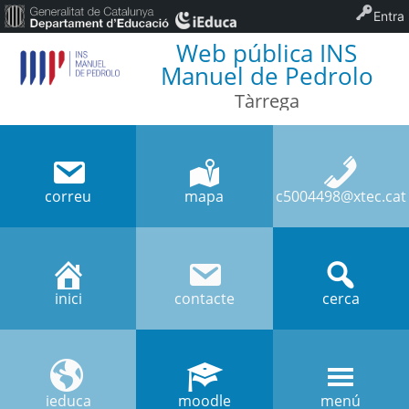
Entra
Web pública INS
Manuel de Pedrolo
Tàrrega
correu
mapa
c5004498@xtec.cat
inici
contacte
cerca
ieduca
moodle
menú