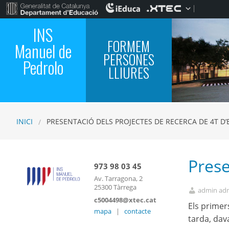
INS
FORMEM
Manuel de
PERSONES
Pedrolo
LLIURES
INICI
PRESENTACIÓ DELS PROJECTES DE RECERCA DE 4T D’
Prese
973 98 03 45
Av. Tarragona, 2
25300 Tàrrega
admin ad
c5004498@xtec.cat
Els primer
mapa
|
contacte
tarda, dav