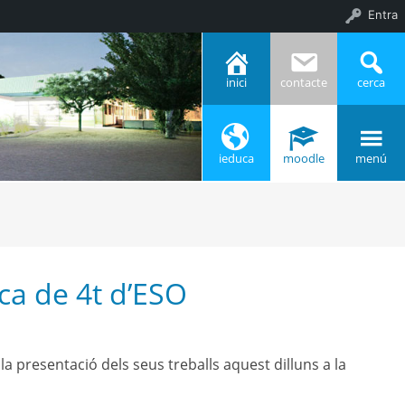
Entra
inici
contacte
cerca
ieduca
moodle
menú
ca de 4t d’ESO
a presentació dels seus treballs aquest dilluns a la