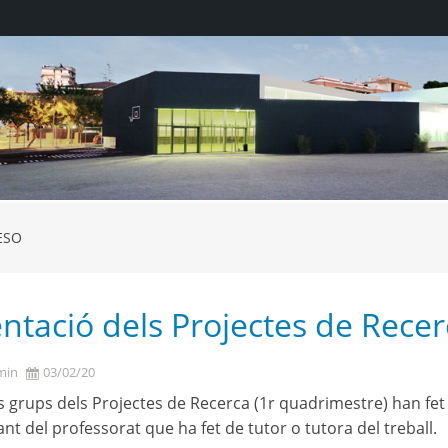
ESO
ntació dels Projectes de Recer
min
03/02/20
s grups dels Projectes de Recerca (1r quadrimestre) han fet l
ant del professorat que ha fet de tutor o tutora del treball.