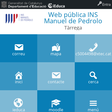
Entra
Web pública INS
Manuel de Pedrolo
Tàrrega
correu
mapa
c5004498@xtec.cat
inici
contacte
cerca
ieduca
moodle
menú