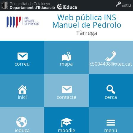
Entra
Web pública INS
Manuel de Pedrolo
Tàrrega
correu
mapa
c5004498@xtec.cat
inici
contacte
cerca
ieduca
moodle
menú