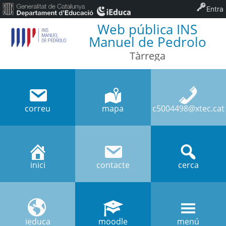
Entra
Web pública INS
Manuel de Pedrolo
Tàrrega
correu
mapa
c5004498@xtec.cat
inici
contacte
cerca
ieduca
moodle
menú