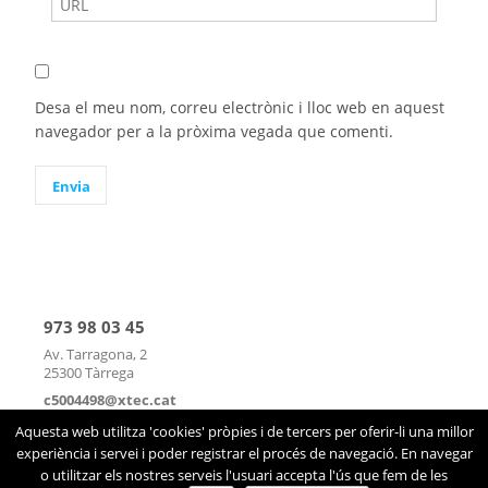
Desa el meu nom, correu electrònic i lloc web en aquest
navegador per a la pròxima vegada que comenti.
973 98 03 45
Av. Tarragona, 2
25300 Tàrrega
c5004498@xtec.cat
mapa
|
contacte
Aquesta web utilitza 'cookies' pròpies i de tercers per oferir-li una millor
experiència i servei i poder registrar el procés de navegació. En navegar
o utilitzar els nostres serveis l'usuari accepta l'ús que fem de les