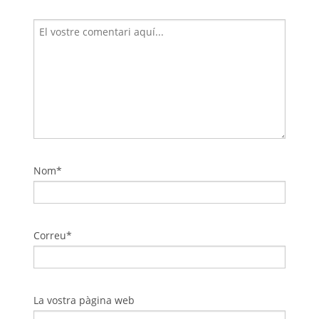
Nom*
Correu*
La vostra pàgina web