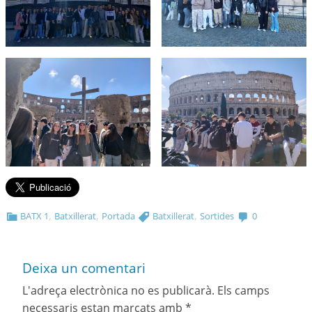
,
,
,
BATX 1
Batxillerat
Portada
Batxillerat
Sortides
0
Deixa un comentari
L'adreça electrònica no es publicarà.
Els camps
necessaris estan marcats amb
*