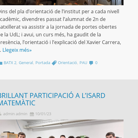
ins del pla d’orientació de l’institut per a cada nivell
cadèmic, divendres passat l’alumnat de 2n de
atxillerat va assistir a la jornada de portes obertes
e la UdL; i avui, un curs més, ha gaudit de la
resència, l’orientació i l’explicació del Xavier Carrera,
…
Llegeix més»
,
,
,
BATX 2
General
Portada
Orientació
PAU
0
BRILLANT PARTICIPACIÓ A L’ISARD
MATEMÀTIC
admin admin
10/01/23