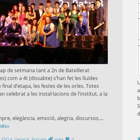
ap de setmana tant a 2n de Batxillerat
s) com a 4t (dissabte) s’han fet les lluïdes
U
 final d’etapa, les festes de les orles. Totes
a
n celebrat a les instal·lacions de l’institut, a la
b
S
d
re, elegància, emoció, alegria, discursos,…
més»
,
,
,
ESO 4
General
Portada
orles
0