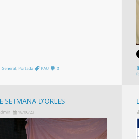
,
,
General
Portada
PAU
0
R
E SETMANA D’ORLES
admin
18/06/23