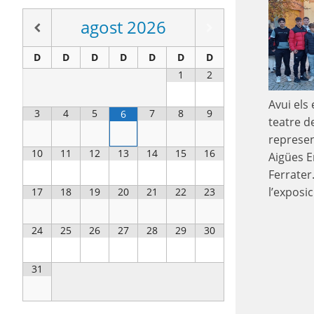
agost
2026
D
D
D
D
D
D
D
1
2
Avui els 
3
4
5
7
8
9
6
teatre de
represen
10
11
12
13
14
15
16
Aigües E
Ferrater
l’exposi
17
18
19
20
21
22
23
24
25
26
27
28
29
30
31