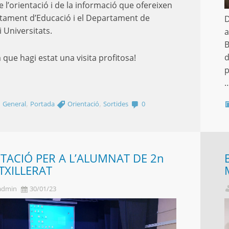
e l’orientació i de la informació que ofereixen
tament d’Educació i el Departament de
D
i Universitats.
a
B
d
que hagi estat una visita profitosa!
p
,
,
,
General
Portada
Orientació
Sortides
0
TACIÓ PER A L’ALUMNAT DE 2n
TXILLERAT
admin
30/01/23