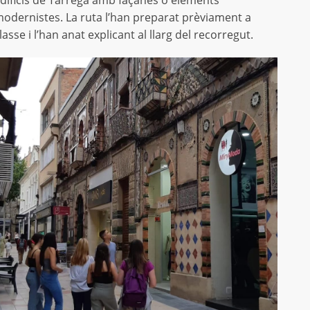
dificis de Tàrrega amb façanes o elements
odernistes. La ruta l’han preparat prèviament a
lasse i l’han anat explicant al llarg del recorregut.