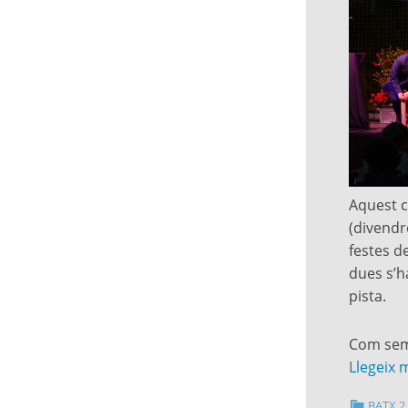
Aquest c
(divendre
festes de
dues s’ha
pista.
Com semp
Llegeix 
BATX 2