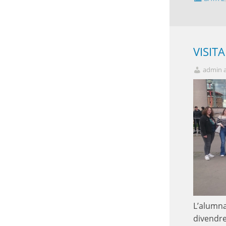
VISIT
admin 
L’alumna
divendre