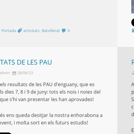
,
,
Portada
activitats
Batxillerat
0
TATS DE LES PAU
admin
28/06/23
 els resultats de les PAU d’enguany, que es
A
ls dies 7, 8 i 9 de juny: tots els nois i noies del
p
que s’hi van presentar les han aprovades!
S
c
d
s ens queda desitjar la nostra enhorabona a
vent, i molta sort en els futurs estudis!
E