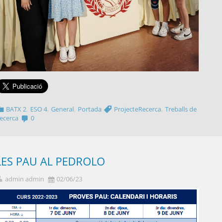
,
,
,
,
BATX 2
ESO 4
General
Portada
ProjecteRecerca
Treballs de
ecerca
0
LES PAU AL PEDROLO
admin admin
02/06/23