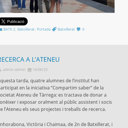
,
,
BATX 2
Batxillerat
Portada
Batxillerat
0
RECERCA A L’ATENEU
admin admin
19/06/23
questa tarda, quatre alumnes de l’institut han
articipat en la iniciativa “Compartim saber” de la
ocietat Ateneu de Tàrrega: es tractava de donar a
onèixer i exposar oralment al públic assistent i socis
e l’Ateneu els seus projectes i treballs de recerca.
nhorabona, Victòria i Chaimaa, de 2n de Batxillerat, i