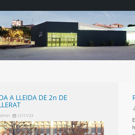
DA A LLEIDA DE 2n DE
LLERAT
admin
21/11/23
E
h