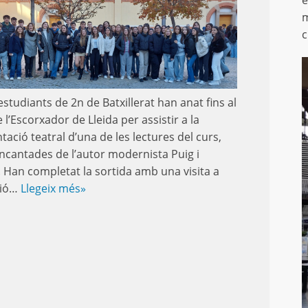
e
m
c
estudiants de 2n de Batxillerat han anat fins al
 l’Escorxador de Lleida per assistir a la
tació teatral d’una de les lectures del curs,
ncantades de l’autor modernista Puig i
. Han completat la sortida amb una visita a
ció…
Llegeix més»