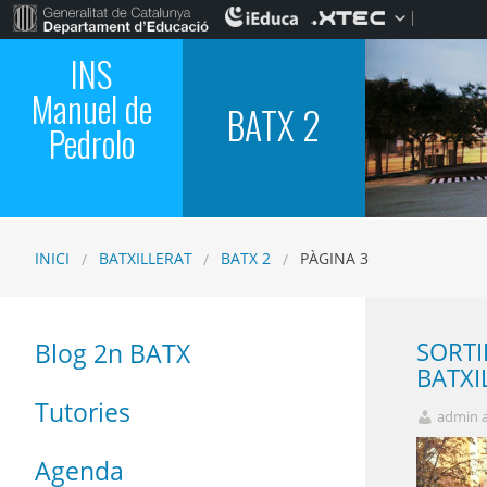
INS
Manuel de
BATX 2
Pedrolo
INICI
BATXILLERAT
BATX 2
PÀGINA 3
SORTI
Blog 2n BATX
BATXI
Tutories
admin 
Agenda