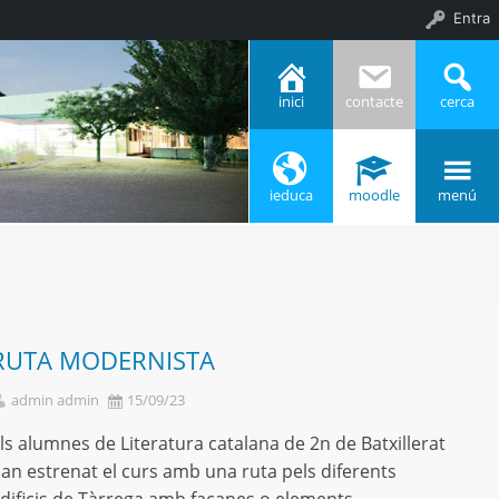
Entra
inici
contacte
cerca
ieduca
moodle
menú
RUTA MODERNISTA
admin admin
15/09/23
ls alumnes de Literatura catalana de 2n de Batxillerat
an estrenat el curs amb una ruta pels diferents